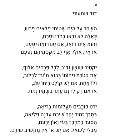
*
דוד שמעוני
הַשַּׁחַר עַל הַיָּם שְׁטִיחֵי פְלָאִים פָּרַשׂ,
כָּאֵלֶּה לֹא נִרְאוּ בְהֹדּוּ וּפָרַס,
וְהוּא אֵינוֹ דוֹאֵג, אִם יֵשׁ רואֶה יִפְעָם,
אוֹ אֵין, אוּלַי, אַף לֵב מִקִּסְמֵיהֶם נִפְעָם.
יַקְטִיר שׁוֹשָׁן נָדִיב, לְכָל פְּרָחִים אַלּוּף,
אֶת קְטֹרֶת נִיחוֹחוֹ בְּבוֹא מוֹעֵד לִבְלוּב,
וְלוֹ אַחַת, אִם יֵשׁ קוֹלֵט רֵיחוֹ עָנֹג,
אוֹ אִם רַק לְחִנָּם עֲתַר בְּשָׂמָיו נָמוֹג.
יָרֹנּוּ כּוֹכָבִים תַּעֲלוּמוֹת בְּרִיאָה,
בַּסְּבָךְ זָמִיר יָקֵר שִׁירַת עֶדְנָה פְלִיאָה,
הַסַּעַר בַּמִּדְבָּר בְּעֹז וָאוֹן יִרְעַם,
מִבְּלִי לִשְׁאֹל, אִם יֵשׁ אוֹ אֵין מַקְשִׁיב שִׁירָם.