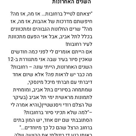
השנים האחרונות
"יצאתם לטייל ברחובות... אז מה, אז מה?
חיפשתם מדרכות של אהבות, אז מה, אז
מה?" שרים החלונות הגבוהים ומתכוונים
בכלל לתל אביב, אבל אני הפעם מתכוונת
לעיר רחובות!
אם הייתם אומרים לי לפני כמה חודשים
שאכין סיור בעיר שבה אני מתגוררת ב-12
השנים האחרונות, הייתי עונה – רחובות?
מה כבר יש לראות פה? אלא שיום אחד
דיברתי עם חברתי מיכל מינסקי,
שמתמחה בסיורים בתל אביב, ומומחית
לתמונות מראשית ימי תל אביב (בעיקר
של הצלם רודי ויסנשטיין(,והיא אמרה לי
–"למה שלא תכיני סיור ברחובות?
הסתובבתי שם יום אחד, יש המון בתים
ברחוב הרצל שהם כל כך מיוחדים..."
באותו רגע די ביטלתי את ההצעה שלה.