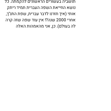
תושביה בעשורים הראשונים להקמתה. כל
נושא החייאת השפה העברית תמיד ריתק
אותי (איך חזרנו לדבר עברית, שפת התנ"ך,
אחרי 2000 שנה?! אין עוד שפה שזה קרה
לה בעולם). כן, אני מהאמהות האלה
שמתקנת את בנותיי (בנות 7 ו-4.5 ) בכל
פעם שהן עושות שגיאת עברית (כמו
להגיד ש במקום כש), ובכן, מסתבר
שרחובות הייתה תוך כעשור מיום הקמתה,
ה-מובילה בארץ בכל הקשור להפיכת
העברית לשפה המדוברת! אומנם תל אביב
מיתגה עצמה כ"עיר העברית הראשונה"
(ונכון, תל אביב הוכרזה כעיר כיובל שנים
לפני שהמושבה רחובות הפכה לעיר
ב-1950, ולכן רשמית זה נכון). אבל איפה
התפשטה השפה העברית קודם? ברחובות,
עשור לפני שתל אביב בכלל הוקמה!