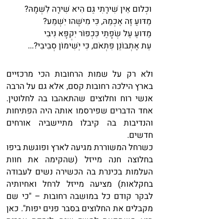
וּכְלוּם אֵין שִׁירָתִי גַּם הִיא שִׁירָה לִשְׁמָהּ?
מַדּוּעַ זֶה אֶכְמַהּ, כִּי מִישֶׁהוּ יִשְׁמַע?
מַדּוּעַ עַל שְׂפָתַי כִּכְפוֹר יִקְפָּא נִיבִי
עֵת אֶתְבּוֹנֵן פִּתְאֹם, כִּי יְשִׁימוֹן סְבִיבִי?...
ולא רק על שמות הרחובות הכי מרכזיים
בארץ הילכה רחובות קסם, אלא גם על הרבה
אנשי רוח וחלוצים שהתאהבו בה לחלוטין.
אחד הדברים שפירסמו אותה היה הפתיחות
והנדיבות בה קיבלו מתיישביה אורחים
חדשים.
כשרחל המשוררת מגיעה לארץ ופוגשת ביפו
בחלוצה חנה מייזל (שהקימה את חוות
העלמות בכינרת בה הכשירה נשים לעבודה
בחקלאות) מציעה מייזל לרחל ואחיותיה
לבקר קודם כל במושבה רחובות – "כי שם
מקבלים את החלוצים בסבר פנים יפות". כאן