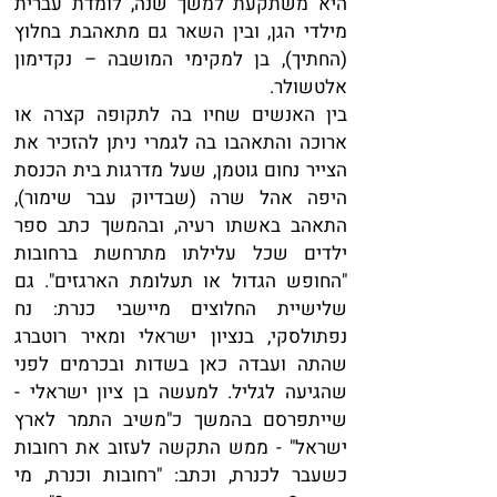
היא משתקעת למשך שנה, לומדת עברית
מילדי הגן, ובין השאר גם מתאהבת בחלוץ
(החתיך), בן למקימי המושבה – נקדימון
אלטשולר.
בין האנשים שחיו בה לתקופה קצרה או
ארוכה והתאהבו בה לגמרי ניתן להזכיר את
הצייר נחום גוטמן, שעל מדרגות בית הכנסת
היפה אהל שרה (שבדיוק עבר שימור),
התאהב באשתו רעיה, ובהמשך כתב ספר
ילדים שכל עלילתו מתרחשת ברחובות
"החופש הגדול או תעלומת הארגזים". גם
שלישיית החלוצים מיישבי כנרת: נח
נפתולסקי, בנציון ישראלי ומאיר רוטברג
שהתה ועבדה כאן בשדות ובכרמים לפני
שהגיעה לגליל. למעשה בן ציון ישראלי -
שייתפרסם בהמשך כ"משיב התמר לארץ
ישראל" - ממש התקשה לעזוב את רחובות
כשעבר לכנרת, וכתב: "רחובות וכנרת, מי