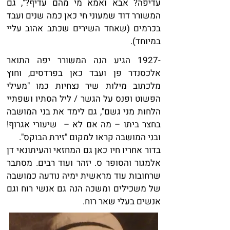
עדיפה? אבא ואמא מי מהם עדיף?", גם
המשורר דוד שמעוני חי כאן כמה שנים ועבד
בכרמים (שאחד השירים שכתב אהוב עליי
במיוחד).
-1927 הגיע הנה המשורר יפה התואר
אלכסנדר פן ועבד כאן בפרדסים, וחוץ
מלכתוב מילות שיר נצחיות כמו "מעילי
הפשוט ופנס על הגשר / ליל הסתיו ושפתיי
הלחות מני גשם", גם לימד את בני המושבה
בחצר ביתו – מה אם לא – שיעורי אגרוף!
ובני המושבה קראו למקום "זירת הבוקס".
בדור אחריו חיו כאן גם המחזאי והעיתונאי דן
אלמגור והסופר ס. יזהר ועוד רבים. מסתבר
שרחובות עוד מראשית ימיה נודעה כמושבה
של משכילים ומשכה הנה גם אנשי רוח וגם
אנשים בעלי שאר רוח.