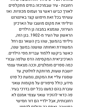
רחובות - עיר שבמרכזה בתים מתקלפים
לאורך כביש ראשי צר ועמוס מכוניות. ואז
עשיתי בכל זאת חיפוש קצר באינטרנט
וגיליתי את מקום מושבו של הארכיון
העירוני, שנמצא במבנה גן הילדים
הראשון של העיר מ-1902. בגן הזה,
גיליתי בהמשך, שהו בין השאר גם רחל
המשוררת ואחותה שושנה במשך שנה,
כאשר ביקשו ללמוד עברית מפי הילדים.
הארכיביאית המקסימה הדס שלפה עבורי
כמה ספרים מומלצים, וככה מצאתי עצמי
יושבת שעות, מרותקת לחלוטין, עד
שסגרו עליי את המקום, גומעת כל פרט
מידע, כולל סיפורים על מקומות שאני
עוברת בהם כמעט בכל יום בדרכי בעיר.
פה כדאי להזכיר שאני עצמי אמנם לא
רחובותית, אבל ילדיי הם דור חמישי
במושבה, ואתם רק יכולים לדמיין