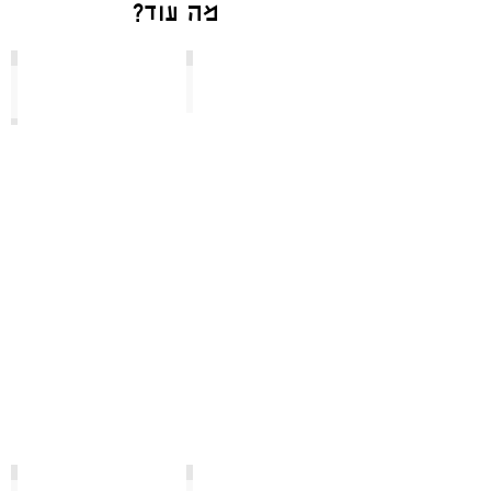
?מה עוד
שוק לוינסקי ושדרות רוטשילד
ירושלים של שלוש הדתות